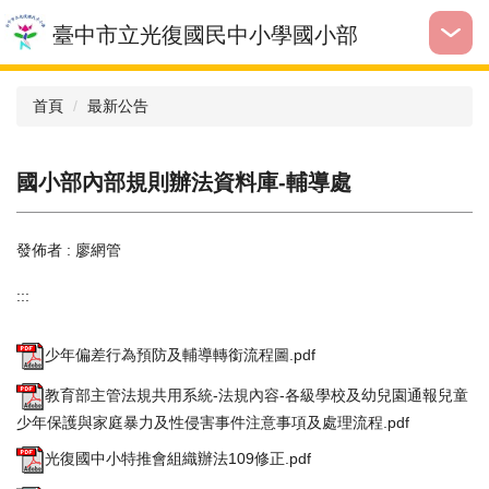
跳
臺中市立光復國民中小學國小部
到
主
要
首頁
最新公告
內
容
區
國小部內部規則辦法資料庫-輔導處
發佈者 :
廖網管
:::
少年偏差行為預防及輔導轉銜流程圖.pdf
教育部主管法規共用系統-法規內容-各級學校及幼兒園通報兒童
少年保護與家庭暴力及性侵害事件注意事項及處理流程.pdf
光復國中小特推會組織辦法109修正.pdf