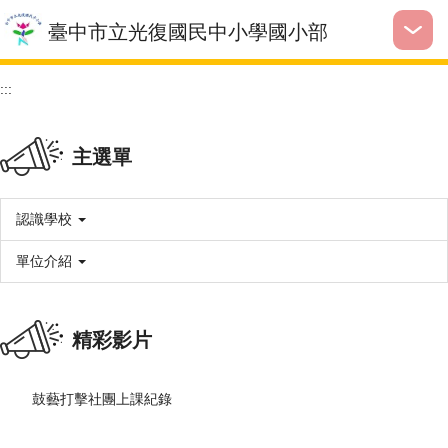
跳
臺中市立光復國民中小學國小部
到
主
要
:::
內
容
區
主選單
認識學校
單位介紹
精彩影片
鼓藝打擊社團上課紀錄