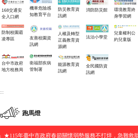
機車危險感
防災教育資
環境教育終
消防防災館
168交通安
知教育平台
訊網
身學習網
全入口網
防制校園霸
兒童權利公
人權及轉型
法治小學堂
友善校園資
凌專區
約兒童版
正義教育資
訊網
源網
衛福部疾病
台中市政府
能源教育資
全民國防資
管制署
地方稅務局
訊網
訊網
:::
跑馬燈
政府春節關懷弱勢服務不打烊，急難救助、老人及身障者、