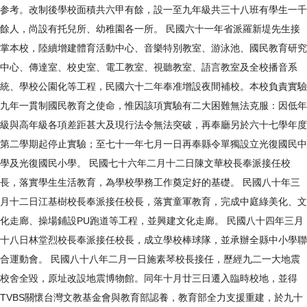
参考。改制後學校面積共六甲有餘，設一至九年級共三十八班有學生一千
餘人，尚設有托兒所、幼稚園各一所。 民國六十一年省派羅新堤先生接
掌本校，陸續增建體育活動中心、音樂特別教室、游泳池、國民教育研究
中心、傳達室、校史室、電工教室、視聽教室、語言教室及全校播音系
統、學校公園化等工程，民國六十二年奉准增設夜間補校。本校負責實驗
九年一貫制國民教育之使命，惟因該項實驗有二大困難無法克服：因低年
級與高年級各項差距甚大及現行法令無法突破，再奉廳另於六十七學年度
第二學期起停止實驗；至七十一年七月一日再奉縣令單獨設立光復國民中
學及光復國民小學。 民國七十六年二月十二日陳文華校長奉派接任校
長，落實學生生活教育，為學校學務工作奠定好的基礎。 民國八十年三
月十二日江基樹校長奉派接任校長，落實童軍教育，完成中庭綠美化、文
化走廊、操場鋪設PU跑道等工程，並興建文化走廊。 民國八十四年三月
十八日林堂烈校長奉派接任校長，成立學校棒球隊，並承辦全縣中小學聯
合運動會。 民國八十八年二月一日施素琴校長接任，歷經九二一大地震
校舍全毀，原址改設地震博物館。同年十月廿三日遷入臨時校地，並得
TVBS關懷台灣文教基金會與教育部認養，教育部全力支援重建，於九十