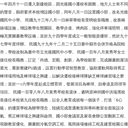
一年四月十一日遷入新建校區，因光復國小遷校有困難，地方人士有不同
的聲音，縣府要求本校增設國小部，同年八月一日設置國小部，改名光復
國民中小學。 民國九十三年八月一日林翠華校長受聘校長職務，改善兩
操場設施，增設教學生態園區、教學步道、烤肉區，強化停車場照明，積
極充實圖書教學設備，並於九十四學年度成立一般智能資優班，然於九十
七學年度停辦。 民國九十九年十二月二十五日臺中縣市合併升格為院轄
市，學校改制為臺中市立光復國民中小學。 民國一百年八月黃秀琴女士
接任校長職務，訂定「尚德、宏觀、創新」為學校願景，完成圖書館屋頂
遮光，重新整建PU跑道，設置行動學習智慧教室，協助運動局取得舊正
棒球場用地及棒球場之興建，以解決遷校後棒球隊缺乏棒球練習場之窘
境；並於一○六學年度起成立體育班，發展項目為棒球、跆拳道及田徑等
項目。 民國一百零八年八月黃秀琴校長退休，遴聘原神圳國中洪瑞濱校
長接任本校第九任校長職務，以全人教育成就每一個孩子，打造「6心
級」的優質學校為辦學理念，陸續完成普通教室與專科教室全面裝設冷
氣、舊正棒球場之興建與啟用、國小部會議室及家長會辦公室翻新工程、
視聽教室優化、圖書館冷氣空調工程、風雨操場修繕工程及建置校園公播