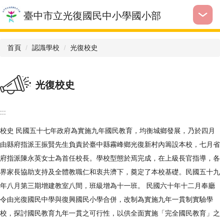
跳
臺中市立光復國民中小學國小部
到
主
要
首頁
認識學校
光復校史
內
容
區
光復校史
:::
校史 民國五十七年政府為實施九年國民教育，均衡城鄉發展，乃於四月
由縣府指派王振賢先生負責於臺中縣霧峰鄉光復新村內籌設本校，七月省
府指派陳永英女士為首任校長。學校型態於焉完成，在上級長官指導，各
界家長協助支持及全體教職仁和衷共濟下，奠定了本校基礎。民國五十九
年八月第三期增建教室八間，班級增為十一班。 民國六十年十二月奉廳
令由光復國民中學與復興國民小學合併，改制為實施九年一貫制實驗學
校，探討國民教育九年一貫之可行性，以供全面實施「完全國民教育」之