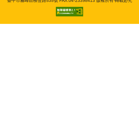
臺中市霧峰區柳豐路535號 FAX:04-23398413 版權所有‧轉載必究