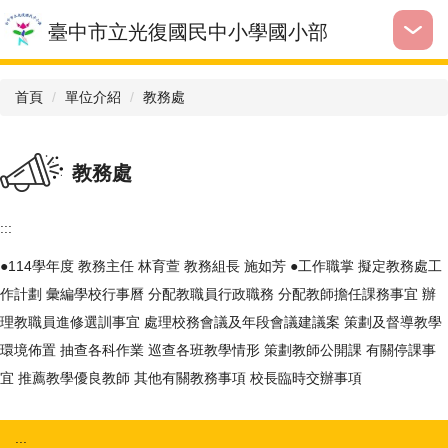
跳
臺中市立光復國民中小學國小部
到
主
要
首頁
單位介紹
教務處
內
容
區
教務處
:::
●114學年度 教務主任 林育萱 教務組長 施如芳 ●工作職掌 擬定教務處工
作計劃 彙編學校行事曆 分配教職員行政職務 分配教師擔任課務事宜 辦
理教職員進修選訓事宜 處理校務會議及年段會議建議案 策劃及督導教學
環境佈置 抽查各科作業 巡查各班教學情形 策劃教師公開課 有關停課事
宜 推薦教學優良教師 其他有關教務事項 校長臨時交辦事項
:::