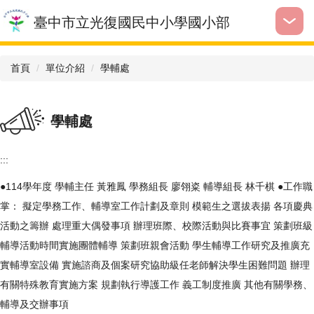
跳
臺中市立光復國民中小學國小部
到
主
要
首頁
單位介紹
學輔處
內
容
區
學輔處
:::
●114學年度 學輔主任 黃雅鳳 學務組長 廖翎粢 輔導組長 林千棋 ●工作職
掌： 擬定學務工作、輔導室工作計劃及章則 模範生之選拔表揚 各項慶典
活動之籌辦 處理重大偶發事項 辦理班際、校際活動與比賽事宜 策劃班級
輔導活動時間實施團體輔導 策劃班親會活動 學生輔導工作研究及推廣充
實輔導室設備 實施諮商及個案研究協助級任老師解決學生困難問題 辦理
有關特殊教育實施方案 規劃執行導護工作 義工制度推廣 其他有關學務、
輔導及交辦事項