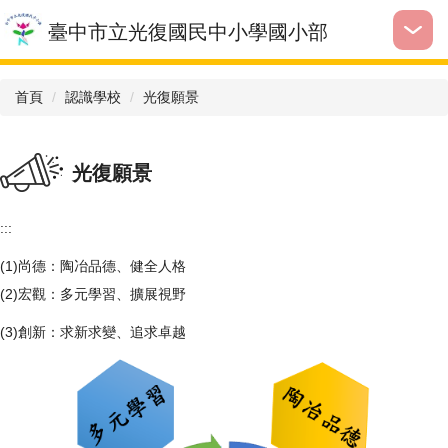
跳
臺中市立光復國民中小學國小部
到
主
要
首頁
認識學校
光復願景
內
容
區
光復願景
:::
(1)尚德：陶冶品德、健全人格
(2)宏觀：多元學習、擴展視野
(3)創新：求新求變、追求卓越